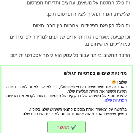
זה כולל החלטה על נושאים, ערוצים ותדירות הפרסום.
שלישית, הגדר תהליך ליצירה ופרסום תוכן.
זה כולל הקצאת תפקידים ואחריות בין חברי הצוות
וכן קביעת מועדים והגדרת יעדים שניתנים למדידה לפי מדדים
כמו לייקים או שיתופים.
הדבר החשוב ביותר עבור כל עסק הוא ליצור אסטרטגיית תוכן.
אסטרטגיית תוכן היא הבסיס של העסק שלך והיא יכולה ליצור או
מדיניות שימוש בפרטיות הגולש
לשבור את הנוכחות המקוונת שלך.
שלום!
אבל זה לא קל ליצור אסטרטגיית תוכן טובה.
באתר זה אנו משתמשים בקבצי Cookies, כדי לאפשר לאתר לעבוד בצורה
תקינה ולשפר את חוויית הגלישה שלך.
למידע נוסף על השימוש שלנו בקוקיז ועל פרטיותך, מוזמן לקרוא את מדיניות
זה דורש זמן, סבלנות וידע.
הפרטיות שלנו
.
למרבה המזל, יש הרבה כלים בחוץ שיכולים לעזור לך ליצור את
בלחיצה על "מאשר" אתה מסכים לתנאי השימוש שלנו בקוקיז.
המשך שימוש באתר מהווה אישור והסכמה למדיניות הפרטיות שלנו.
אסטרטגיית התוכן המושלמת עבור החברה שלך.
מאשר
✔